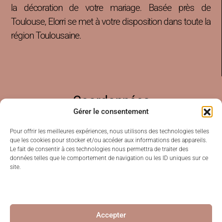
la décoration de votre mariage. Basée près de
Toulouse, Elorri se met à votre disposition dans toute la
région Toulousaine.
Coordonnées
Gérer le consentement
Pour offrir les meilleures expériences, nous utilisons des technologies telles
que les cookies pour stocker et/ou accéder aux informations des appareils.
07 87 16 85 69
Le fait de consentir à ces technologies nous permettra de traiter des
contact@souriresdaubepine.com
données telles que le comportement de navigation ou les ID uniques sur ce
site.
Accepter