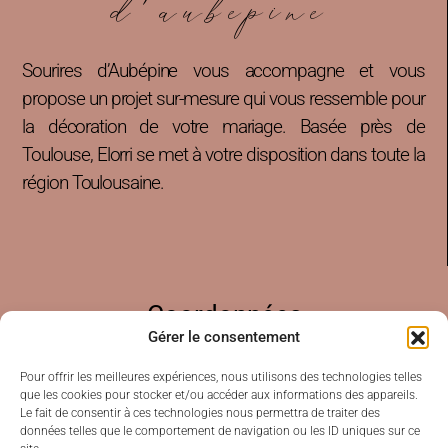
d'aubepine
Sourires d’Aubépine vous accompagne et vous
propose un projet sur-mesure qui vous ressemble pour
la décoration de votre mariage. Basée près de
Toulouse, Elorri se met à votre disposition dans toute la
région Toulousaine.
Coordonnées
Gérer le consentement
Pour offrir les meilleures expériences, nous utilisons des technologies telles
07 87 16 85 69
que les cookies pour stocker et/ou accéder aux informations des appareils.
Le fait de consentir à ces technologies nous permettra de traiter des
contact@souriresdaubepine.com
données telles que le comportement de navigation ou les ID uniques sur ce