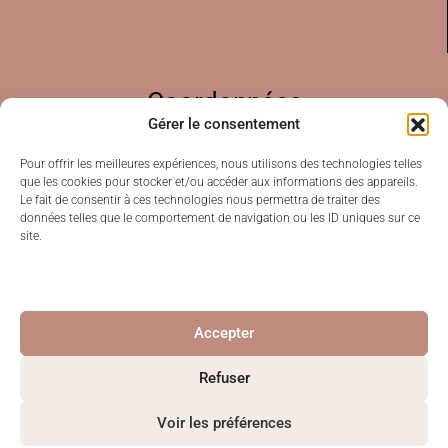
Coordonnées
Gérer le consentement
Pour offrir les meilleures expériences, nous utilisons des technologies telles
que les cookies pour stocker et/ou accéder aux informations des appareils.
07 87 16 85 69
Le fait de consentir à ces technologies nous permettra de traiter des
contact@souriresdaubepine.com
données telles que le comportement de navigation ou les ID uniques sur ce
site.
Accepter
Refuser
Copyright © 2026 Sourires d'aubepine - All rights
Voir les préférences
reserved - Décoratrice de mariage dans la région de